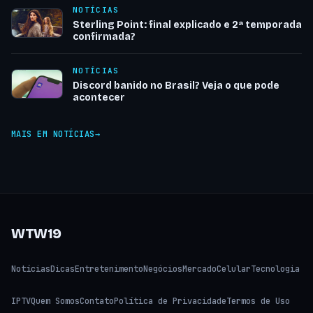
NOTÍCIAS
Sterling Point: final explicado e 2ª temporada
confirmada?
NOTÍCIAS
Discord banido no Brasil? Veja o que pode
acontecer
MAIS EM NOTÍCIAS
WTW19
Notícias
Dicas
Entretenimento
Negócios
Mercado
Celular
Tecnologia
IPTV
Quem Somos
Contato
Política de Privacidade
Termos de Uso